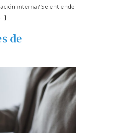
cación interna? Se entiende
[…]
es de