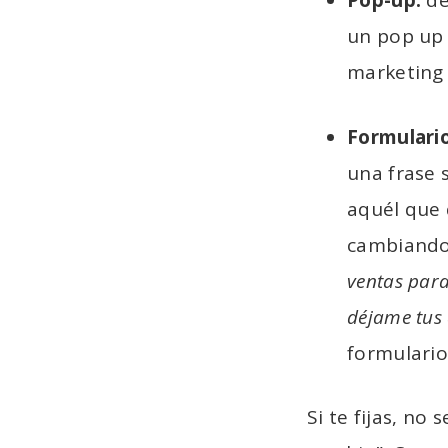
Pop-up:
de
un pop up 
marketing 
Formulario
una frase 
aquél que 
cambiando 
ventas para
déjame tus 
formulario
Si te fijas, no