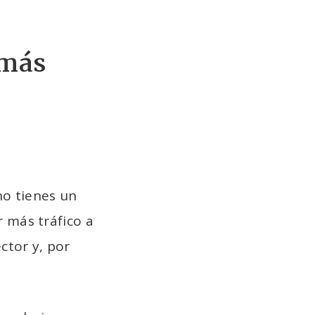
 más
no tienes un
 más tráfico a
ctor y, por