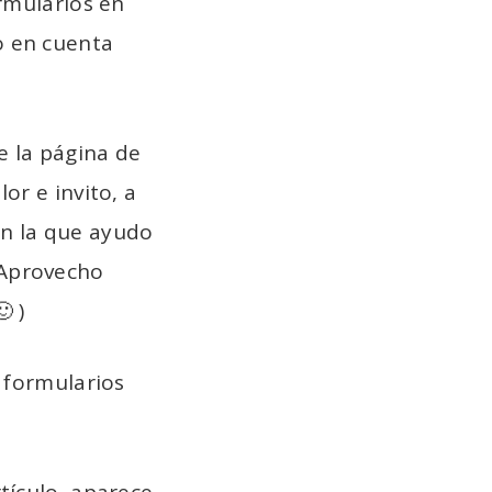
ormularios en
o en cuenta
e la página de
or e invito, a
en la que ayudo
(Aprovecho
 )
s formularios