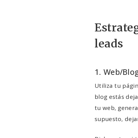
Estrate
leads
1. Web/Blo
Utiliza tu pági
blog estás dej
tu web, genera
supuesto, deja