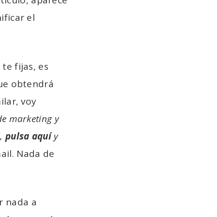
tículo, aparece
ficar el
i te fijas, es
que obtendrá
ilar, voy
 de marketing y
l,
pulsa aquí
y
ail. Nada de
ar nada a