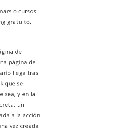
nars o cursos
ng gratuito,
ágina de
 una página de
rio llega tras
nk que se
e sea, y en la
creta, un
ada a la acción
una vez creada