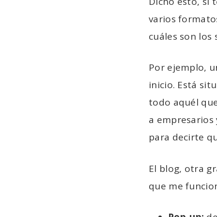
Dicho esto, si 
varios formato
cuáles son los 
Por ejemplo, u
inicio. Está si
todo aquél que
a empresarios 
para decirte q
El blog, otra g
que me funcio