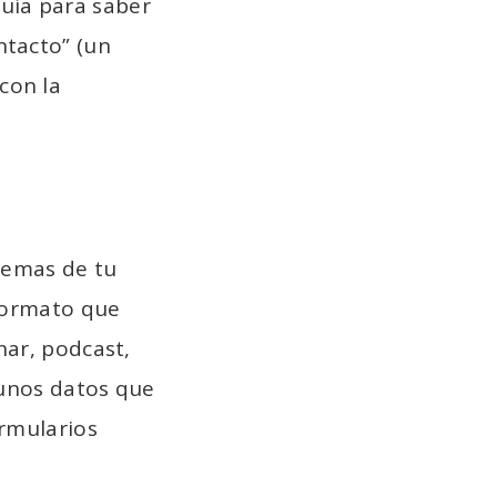
uía para saber
ntacto” (un
con la
lemas de tu
 formato que
nar, podcast,
lgunos datos que
ormularios